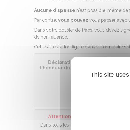
Aucune dispense
n'est possible, même de 
Par contre,
vous pouvez
vous pacser avec 
Dans votre
dossier de Pacs
, vous devez sig
de non-alliance.
Cette attestation figure dans le formulaire sui
Déclaration conjointe d'un pacte ci
l'honneur de non-parenté, non-allia
This site uses
Accé
Ministè
Attention
Dans tous les cas, vous ne pouvez pas vo