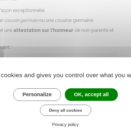
façon exceptionnelle.
un
cousin germain
ou une cousine germaine.
ner une
attestation sur l'honneur
de non-parenté et
vant :
vil de solidarité (Pacs) et attestations sur
nce et résidence commune
 cookies and gives you control over what you w
der au Formulaire
Personalize
OK, accept all
re chargé de la justice
Deny all cookies
Privacy policy
us pacser si vous êtes
déjà pacsé ou marié
.