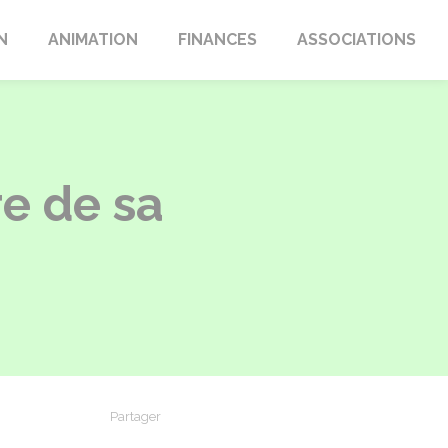
N
ANIMATION
FINANCES
ASSOCIATIONS
e de sa
Partager
Partager sur Facebook
Partager sur X - Twitter
Partager sur Linkedin
Partager par em