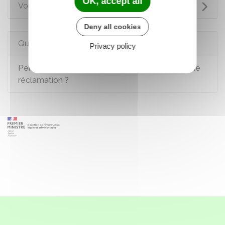
OK, accept all
Voir aussi
Deny all cookies
Questions ? Réponses !
Privacy policy
Permis de conduire à points : comment faire une
réclamation ?