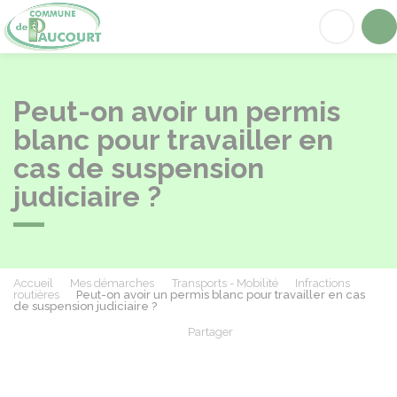
Paucourt
Acc
Peut-on avoir un permis
blanc pour travailler en
cas de suspension
judiciaire ?
Accueil
Mes démarches
Transports - Mobilité
Infractions
routières
Peut-on avoir un permis blanc pour travailler en cas
de suspension judiciaire ?
Partager
Partager sur Facebook
Partager sur X - Twit
Partager sur
Par