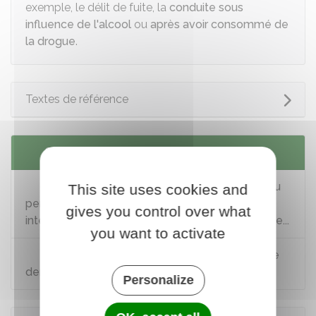
exemple, le délit de fuite, la
conduite sous
influence de l'alcool
ou
après avoir consommé de
la drogue
.
Textes de référence
Services en ligne et formulaires
Consulter et télécharger les informations du
This site uses cookies and
permis de conduire : solde de points, relevé
gives you control over what
intégral, attestation de droit à conduire sécurisée...
you want to activate
Accéder à son compte ANTS pour faire une
demande en ligne de permis de conduire
Personalize