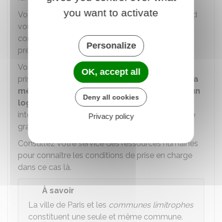
you want to activate
Vous changez de résidence administrative quand
vous êtes affecté sur un emploi situé dans une
commune différente de celle où vous étiez
Personalize
précédemment affecté.
Vos frais de déménagement peuvent aussi être
OK, accept all
pris en charge quand
vous déménagez dans la
même commune pour occuper ou libérer un
Deny all cookies
logement de fonction
si ce déménagement
intervient pour certains motifs (retraite, congé de
Privacy policy
grave maladie, etc.).
Consultez votre service des ressources humaines
pour connaître les conditions de prise en charge
dans ce cas là.
À savoir
La ville de Paris et les
communes limitrophes
constituent une seule et même commune.