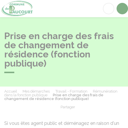
Paucourt
Acc
Prise en charge des frais
de changement de
résidence (fonction
publique)
Accueil
Mes démarches
Travail - Formation
Rémunération
dans la fonction publique
Prise en charge des frais de
changement de résidence (fonction publique)
Partager
Partager sur Facebook
Partager sur X - Twit
Partager sur
Par
Si vous êtes agent public et déménagez en raison d'un