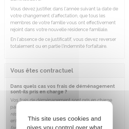
Vous devez justifier, dans l'année suivant la date de
votre changement d'affectation, que tous les
membres de votre famille vous ont effectivement
rejoint dans votre nouvelle résidence familiale.
En l'absence de ce justificatif, vous devez reverser
totalement ou en partie l'indemnité forfaitaire.
Vous êtes contractuel
Dans quels cas vos frais de déménagement
sont-ils pris en charge ?
Vos frais de déménagement sont pris en charge
par l'administration quand vous changez de
résidence administrative
et que ce changement
This site uses cookies and
entraîne un changement de votre
résidence
gives you control over what
familiale
.