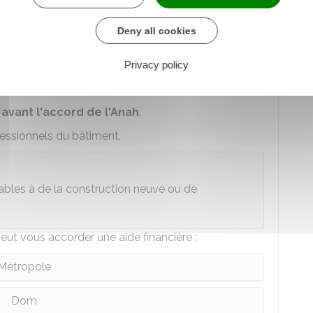
Deny all cookies
ées des aides en cas de convention
Privacy policy
vant l'accord de l'
Anah
.
fessionnels du bâtiment.
lables à de la construction neuve ou de
peut vous accorder une aide financière :
Métropole
Dom