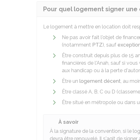
Pour quel logement signer une 
Le logement à mettre en location doit resp
Ne pas avoir fait l'objet de finan
(notamment
PTZ
), sauf
exceptio
Être construit depuis plus de 15 a
financières de l'Anah, sauf si vou
aux handicap ou à la perte d'aut
Être un
logement décent
, au moi
Être classé A, B, C ou D (classeme
Être situé en métropole ou dans 
À savoir
À la signature de la convention, si le lo
devra être renouvelé. Il s'agit de sign