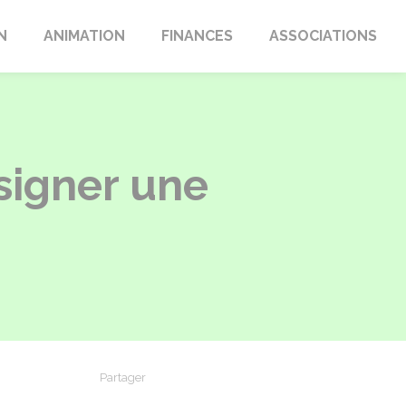
N
ANIMATION
FINANCES
ASSOCIATIONS
signer une
Partager
Partager sur Facebook
Partager sur X - Twitter
Partager sur Linkedin
Partager par em