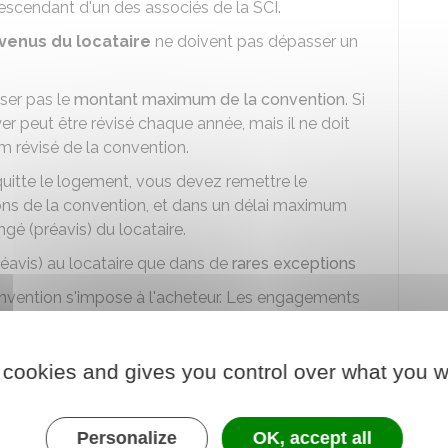
descendant d'un des associés de la SCI.
venus du locataire
ne doivent pas dépasser un
ser pas le
montant maximum de la convention
. Si
oyer peut être révisé chaque année, mais il ne doit
 révisé de la convention.
 quitte le logement, vous devez remettre le
ons de la convention, et dans un délai maximum
ngé (préavis) du locataire.
avis) au locataire que dans de
rares exceptions
onvention s'impose à l'acheteur. Les engagements
qués dans l'acte de vente pour que l'acheteur signe
tion. Si vous ne respectez pas cette obligation,
ende).
 cookies and gives you control over what you w
 pouvez augmenter le loyer du bail en cours
qu'à
Personalize
OK, accept all
près le départ du locataire en place
.