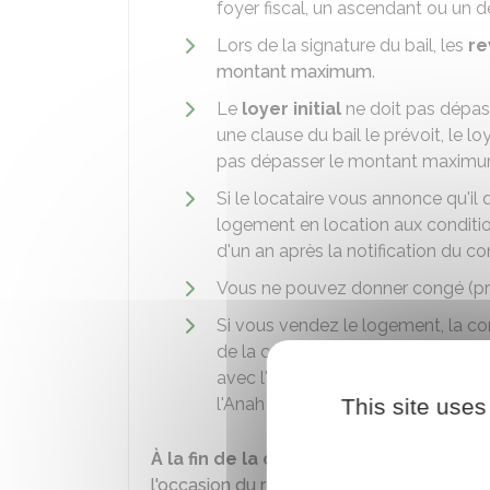
foyer fiscal, un ascendant ou un 
Lors de la signature du bail, les
re
montant maximum
.
Le
loyer initial
ne doit pas dépas
une clause du bail le prévoit, le l
pas dépasser le montant maximum
Si le locataire vous annonce qu'il
logement en location aux conditi
d'un an après la notification du co
Vous ne pouvez donner congé (pré
Si vous vendez le logement, la c
de la convention doivent être indi
avec l'
Anah
un avenant à la conven
l'Anah peut vous sanctionner (am
This site uses
À la fin de la convention Anah
, vous ne
l'occasion du renouvellement du bail
ou
a