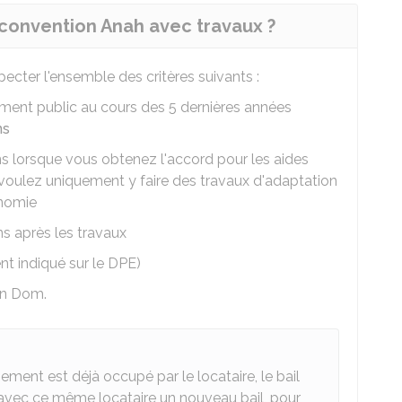
convention Anah avec travaux ?
ecter l'ensemble des critères suivants :
cement public au cours des 5 dernières années
ns
ns lorsque vous obtenez l'accord pour les aides
s voulez uniquement y faire des travaux d'adaptation
onomie
ns après les travaux
nt indiqué sur le
DPE
)
un
Dom
.
gement est déjà occupé par le locataire, le bail
er avec ce même locataire un nouveau bail, pour