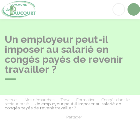
Paucourt
Acc
Un employeur peut-il
imposer au salarié en
congés payés de revenir
travailler ?
Accueil
Mes démarches
Travail - Formation
Congés dans le
secteur privé
Un employeur peut-il imposer au salarié en
congés payés de revenir travailler ?
Partager
Partager sur Facebook
Partager sur X - Twit
Partager sur
Par