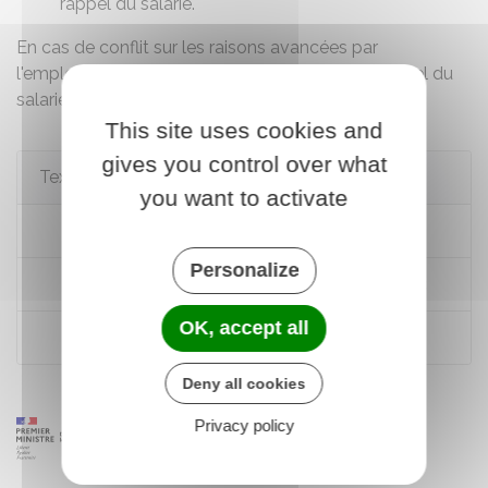
rappel du salarié.
En cas de conflit sur les raisons avancées par
l'employeur, seul le
juge
peut déterminer si le rappel du
salarié était justifié.
This site uses cookies and
gives you control over what
Textes de référence
you want to activate
Code du travail : articles L3141-1 à L3141-2
Personalize
Code du travail : articles R3143-1 à R3143-3
OK, accept all
Code du travail : article L3141-16
Deny all cookies
Privacy policy