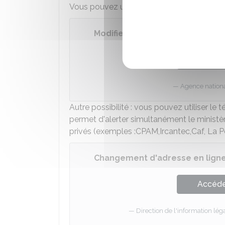
Vous pouvez utiliser le téléservice disponib
Modifier l'adresse de sa carte g
Accéder
Agence national
Autre possibilité : vous pouvez utiliser le
permet d'alerter simultanément le ministère
privés (exemples :
CPAM
,
Ircantec
,
Caf
, La 
Changement d'adresse en lign
Accéder
Direction de l'information léga