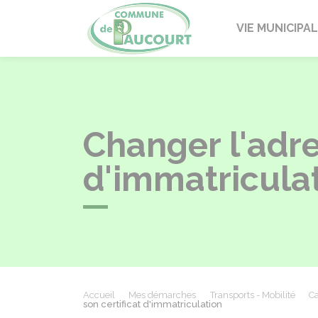
Paucourt
VIE MUNICIPA
Changer l'adre
d'immatricula
Accueil
Mes démarches
Transports - Mobilité
Ca
son certificat d'immatriculation