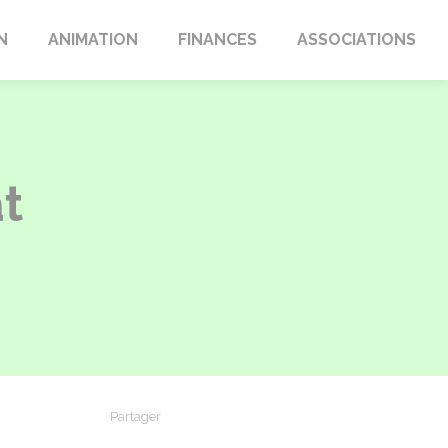
N
ANIMATION
FINANCES
ASSOCIATIONS
at
Partager
Partager sur Facebook
Partager sur X - Twitter
Partager sur Linkedin
Partager par em