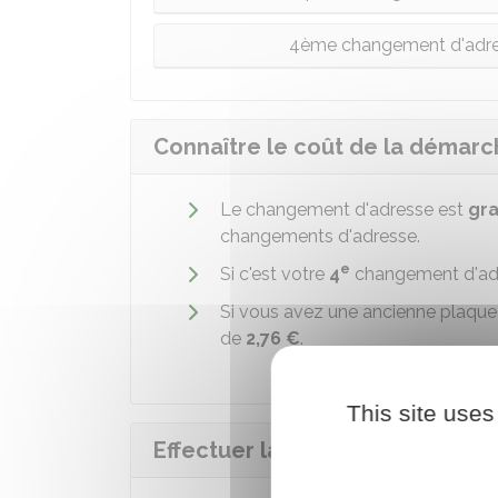
4ème changement d'adress
Connaître le coût de la démar
Le changement d'adresse est
gra
changements d'adresse.
e
Si c'est votre
4
changement d'adr
Si vous avez une ancienne plaque 
de
2,76 €
.
This site uses
Effectuer la demande sur inter