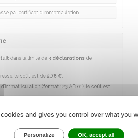
e par certificat d'immatriculation
che
tuit
dans la limite de
3 déclarations
de
esse, le coût est de
2,76 €
.
d'immatriculation (format 123 AB 01), le coût est
 cookies and gives you control over what you w
net
Personalize
OK, accept all