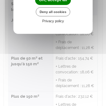
Surface du
logement
Tarif (TVA incluse)
Deny all cookies
Jusqu'à 50 m²
Frais d'acte :
132,82 €
Privacy policy
+ Lettres de
convocation :
18,06 €
+ Frais de
déplacement :
11,28 €
Plus de 50 m² et
Frais d'acte :
154,74 €
jusqu'à 150 m²
+ Lettres de
convocation :
18,06 €
+ Frais de
déplacement :
11,28 €
Plus de 150 m²
Frais d'acte :
232,12 €
+ Lettres de