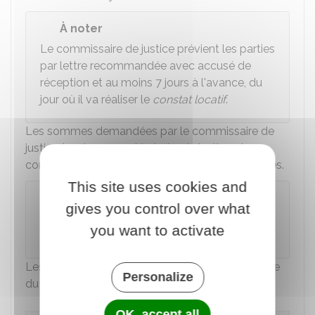
À noter
Le commissaire de justice prévient les parties
par lettre recommandée avec accusé de
réception et au moins 7 jours à l'avance, du
jour où il va réaliser le
constat locatif
.
Les sommes demandées par le commissaire de
justice (anciennement huissier de justice et
commissaire-priseur judiciaire) sont réglementées.
This site uses cookies and
Attention
gives you control over what
Dans certains départements d'outre-mer, le
you want to activate
taux TVA diffère.
Les sommes demandées varient selon la surface
Personalize
du logement.
OK, accept all