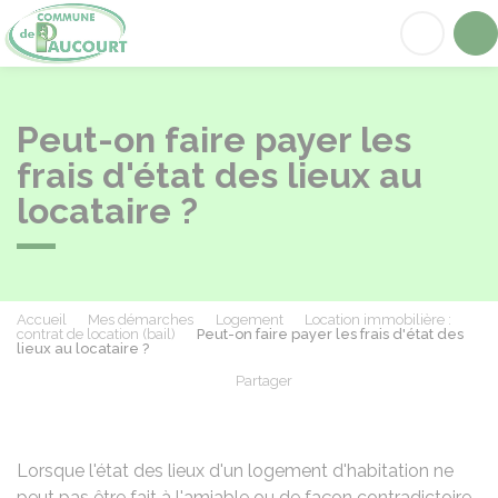
Paucourt
Acc
Peut-on faire payer les
frais d'état des lieux au
locataire ?
Accueil
Mes démarches
Logement
Location immobilière :
contrat de location (bail)
Peut-on faire payer les frais d'état des
lieux au locataire ?
Partager
Partager sur Facebook
Partager sur X - Twit
Partager sur
Par
Lorsque l'état des lieux d'un logement d'habitation ne
peut pas être fait à l'amiable ou de façon contradictoire