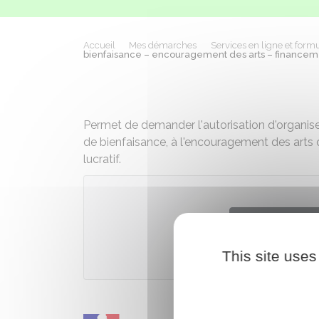
Accueil
Mes démarches
Services en ligne et formu
bienfaisance – encouragement des arts – financement 
Permet de demander l'autorisation d'organiser
de bienfaisance, à l'encouragement des arts 
lucratif.
Télécharger
This site uses
Ministèr