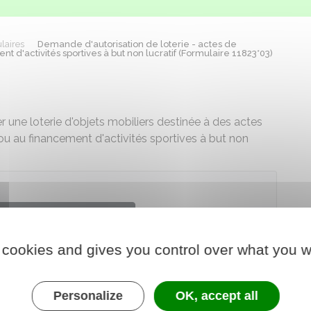
laires
Demande d'autorisation de loterie - actes de
d'activités sportives à but non lucratif (Formulaire 11823*03)
 une loterie d'objets mobiliers destinée à des actes
ou au financement d'activités sportives à but non
 le formulaire (137.0 KB)
 cookies and gives you control over what you w
e chargé de l'intérieur
Personalize
OK, accept all