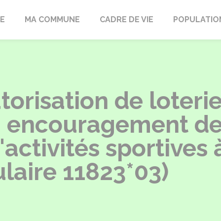
LE
MA COMMUNE
CADRE DE VIE
POPULATIO
risation de loterie
– encouragement des
activités sportives 
ulaire 11823*03)