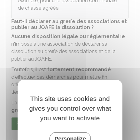
exemple, pour une association communale
de chasse agréée.
Faut-il déclarer au greffe des associations et
publier au JOAFE la dissolution ?
Aucune disposition légale ou réglementaire
n'impose à une association de déclarer sa
dissolution au greffe des associations et de la
publier au
JOAFE
.
Toutefois, il est
fortement recommandé
d'effectuer ces démarches pour mettre fin
officiellement à l'association et d'en informer les
tiers.
This site uses cookies and
La publication de la dissolution au JOAFE est
gives you control over what
gratuite
.
you want to activate
Sur internet
Par courrier
Personalize