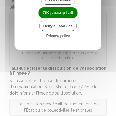
La déclaration peut être faite en utilisant le
téléservice e-dissolution :
OK, accept all
Dissolution d'une association (e-
dissolution)
Deny all cookies
Privacy policy
Accéder au service en ligne
Direction de l'information légale et administrative
(Dila) - Premier ministre
Faut-il déclarer la dissolution de l'association
à l'Insee ?
Si l'association dispose de
numéros
d'immatriculation
, Siren, Siret et code APE, elle
doit
informer l'
Insee
de sa dissolution.
L'association bénéficiait de subventions de
l'État ou de collectivités territoriales