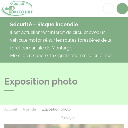
Paucourt
Acc
Sécurité – Risque incendie
Il est actuellement interdit de circuler avec un
véhicule motorisé sur les routes forestières de la
forêt domaniale de Montargis.
Merci de respecter la signalisation mise en place.
Exposition photo
Accueil
Agenda
Exposition photo
Partager
Partager sur Facebook
Partager sur X - Twit
Partager sur
Par