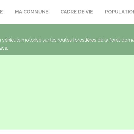
LE
MA COMMUNE
CADRE DE VIE
POPULATIO
un véhicule motorisé sur les routes forestières de la forêt dom
ace.