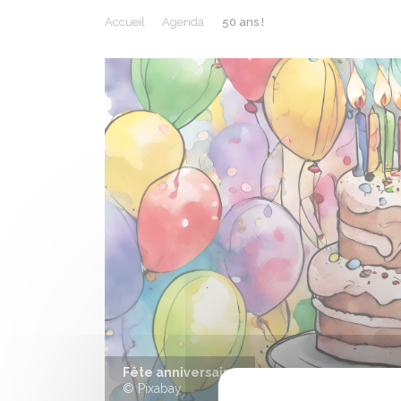
Accueil
Agenda
50 ans !
Précédent
Les 50 ans 
© APAM