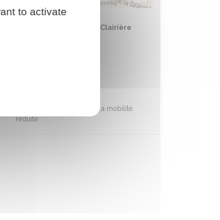
© Plan-interactif
© Contributeurs d'OpenStreetMap
ant to activate
Salle polyvalente de la Clairière
120 Rue de l'Église
45200 Paucourt
0238984323
mairie@paucourt.fr
Accessible aux personnes à mobilité
réduite