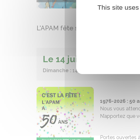
This site uses
L'APAM fête son anniversaire
Le 14 juin 2026
Dimanche :
14h00 - 18h00
1976-2026 : 50 
Nous vous attend
N’apportez que v
Portes ouvertes à 