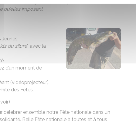
e décision tient également compte des contraintes liées
e qu’elles imposent.
s Jeunes
oids du silure
” avec la
té
tez d’un moment de
éant (vidéoprojecteur).
mité des Fêtes.
voir)
 célébrer ensemble notre Fête nationale dans un
 solidarité. Belle Fête nationale à toutes et à tous !