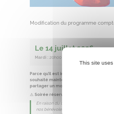
Modification du programme compte
Le 14 juillet 2026
Mardi :
20h00 - 23h00
This site uses
Parce qu’il est important de conserver
souhaité maintenir le rendez-vous répub
partager un moment convivial entre hab
⚠️
Soirée réservée aux Paucourtois et l
En raison du contexte actuel et afin de pré
nos bénévoles, le Comité des Fêtes en conc