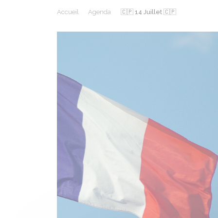
Accueil
Agenda
🇨🇵 14 Juillet 🇨🇵
Précédent
Le silure pêché dans la mare
© Mairie de Paucourt