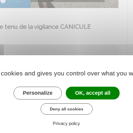
 tenu de la vigilance CANICULE
 cookies and gives you control over what you w
 ce moment de rassemblement, la Municipalité a
Personalize
OK, accept all
licain et sera heureuse de vous accueillir pour
itants.
Deny all cookies
eur famille uniquement.
server la sécurité de tous, et en particulier celle de
Privacy policy
ertation avec M. le Maire, a pris la décision d’annuler