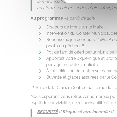
la manifestation initialement prévue. Cett
aux fortes chaleurs et des règles d’hygièn
Au programme
-
à partir de 20h
- :
Discours de Monsieur le Maire -
Intervention du Conseil Municipal de
Réponse au jeu concours “
taille et p
photo du pêcheur !!
Pot de l’amitié offert par la Municipali
Apportez votre pique-nique et profi
partage en toute simplicité.
À 21h, diffusion du match sur écran g
Buvette et glaces assurées par le Co
📍 Salle de la Clairière (entrée par la rue du La
Nous espérons vous retrouver nombreux pour
esprit de convivialité, de responsabilité et de
SÉCURITÉ
!! Risque sévère incendie !!