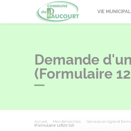
Paucourt
VIE MUNICIPA
Demande d'un 
(Formulaire 1
Accueil
Mes démarches
Services en ligne et formu
(Formulaire 12820*02)