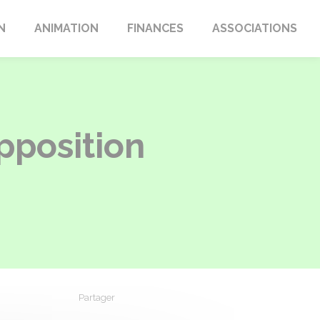
N
ANIMATION
FINANCES
ASSOCIATIONS
pposition
Partager
Partager sur Facebook
Partager sur X - Twitter
Partager sur Linkedin
Partager par em