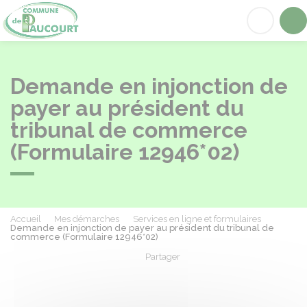
Paucourt
Acc
Demande en injonction de
payer au président du
tribunal de commerce
(Formulaire 12946*02)
Accueil
Mes démarches
Services en ligne et formulaires
Demande en injonction de payer au président du tribunal de
commerce (Formulaire 12946*02)
Partager
Partager sur Facebook
Partager sur X - Twit
Partager sur
Par