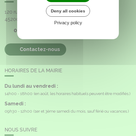
Deny all cookies
120 rue de l'Église
45200
Paucourt
Privacy policy
02 38 85 40 16
Contactez-nous
HORAIRES DE LA MAIRIE
Du lundi au vendredi :
14h00 - 18h00
(en août, les horaires habituels peuvent être modifiés.)
Samedi :
09h30 - 12h00
(1er et 3ème samedi du mois, sauf férié ou vacances.)
NOUS SUIVRE