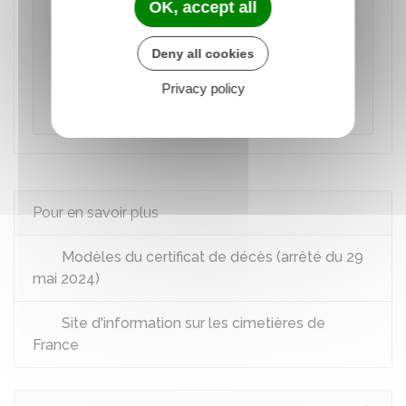
OK, accept all
chambre funéraire privée (ou funérarium) est
er
payant dès le 1
jour. De plus, l'entrée doit se
Deny all cookies
faire dans les 48 heures qui suivent le décès.
Les soins de conservation ne sont pas
Privacy policy
obligatoires.
Pour en savoir plus
Modèles du certificat de décès (arrêté du 29
mai 2024)
Site d'information sur les cimetières de
France