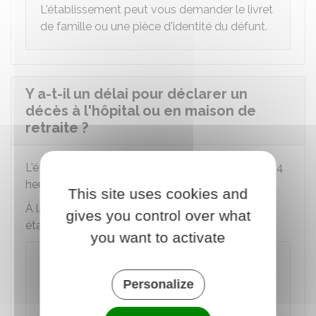
L'établissement peut vous demander le livret
de famille ou une pièce d'identité du défunt.
Y a-t-il un délai pour déclarer un
décès à l'hôpital ou en maison de
retraite ?
L'établissement doit déclarer le décès dans les 24
heures.
This site uses cookies and
À la suite de la déclaration de décès, la mairie
gives you control over what
établit un
acte de décès
.
you want to activate
À noter
La chambre mortuaire d'un établissement de
Personalize
santé reçoit le défunt gratuitement pendant
3 jours (puis au tarif journalier). L'accueil en