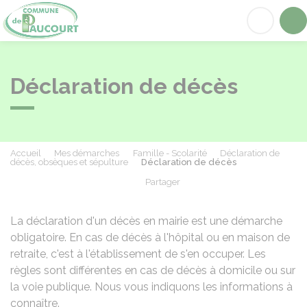
Paucourt
Acc
Déclaration de décès
Accueil
Mes démarches
Famille - Scolarité
Déclaration de
décès, obsèques et sépulture
Déclaration de décès
Partager
Partager sur Facebook
Partager sur X - Twit
Partager sur
Par
La déclaration d'un décès en mairie est une démarche
obligatoire. En cas de décès à l'hôpital ou en maison de
retraite, c'est à l'établissement de s'en occuper. Les
règles sont différentes en cas de décès à domicile ou sur
la voie publique. Nous vous indiquons les informations à
connaître.