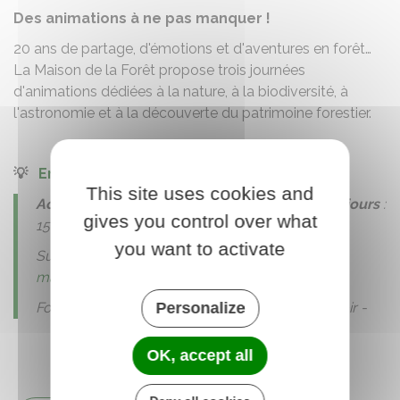
Des animations à ne pas manquer !
20 ans de partage, d'émotions et d'aventures en forêt…
La Maison de la Forêt propose trois journées
d'animations dédiées à la nature, à la biodiversité, à
l'astronomie et à la découverte du patrimoine forestier.
💡
En savoir + ICI
💡
This site uses cookies and
Activité :
5 € - gratuit moins de 7 ans |
Pass 3 jours
:
gives you control over what
15 €
you want to activate
Sur réservation au 02 38 98 17 59 -
maisondelaforet@agglo-montargoise.fr
Personalize
Foodtrucks et restauration sur place - midi & soir -
OK, accept all